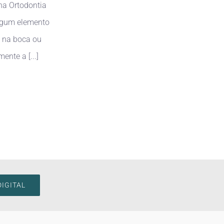
na Ortodontia
lgum elemento
e na boca ou
ente a [...]
IGITAL