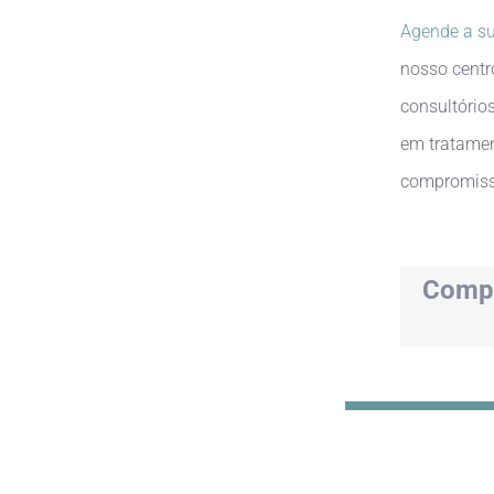
Agende a su
nosso centr
consultório
em tratamen
compromiss
Compa