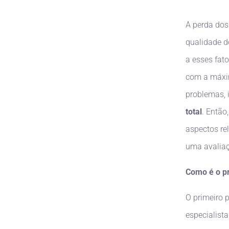
A perda dos
qualidade d
a esses fat
com a máxim
problemas, 
total
. Então
aspectos re
uma avalia
Como é o pr
O primeiro 
especialist