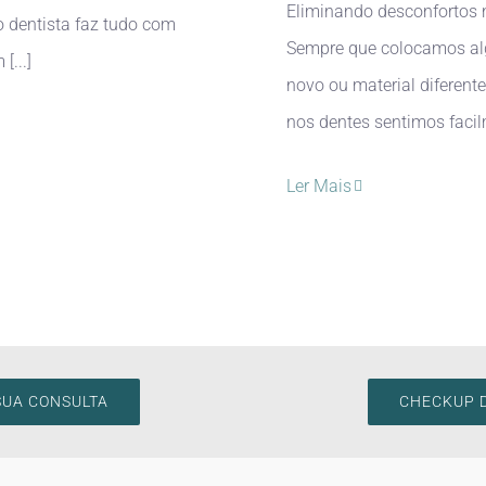
Eliminando desconfortos 
o dentista faz tudo com
Sempre que colocamos a
[...]
novo ou material diferent
nos dentes sentimos facilm
Ler Mais
SUA CONSULTA
CHECKUP D