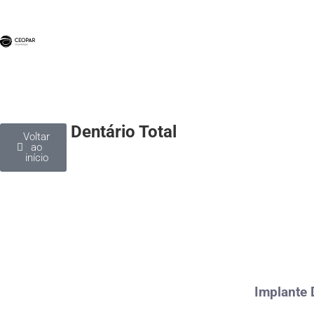
Implante Dentário Total
Voltar
ao
início
Implante 