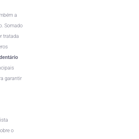
também a
ão. Somado
r tratada
eros
dentário
ncipais
a garantir
ista
sobre o