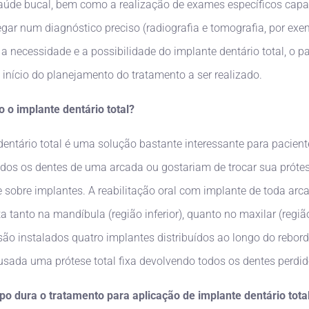
aúde bucal, bem como a realização de exames específicos cap
egar num diagnóstico preciso (radiografia e tomografia, por exe
 a necessidade e a possibilidade do implante dentário total, o p
 início do planejamento do tratamento a ser realizado.
o o implante dentário total?
dentário total é uma solução bastante interessante para pacien
dos os dentes de uma arcada ou gostariam de trocar sua próte
 sobre implantes. A reabilitação oral com implante de toda arc
ta tanto na mandíbula (região inferior), quanto no maxilar (regiã
 são instalados quatro implantes distribuídos ao longo do rebord
fusada uma prótese total fixa devolvendo todos os dentes perdid
o dura o tratamento para aplicação de implante dentário tota