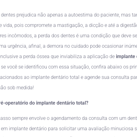
 dentes prejudica não apenas a autoestima do paciente, mas 
e vida, pois compromete a mastigação, a dicção e até a digest
ores incômodos, a perda dos dentes é uma condição que deve se
a urgência, afinal, a demora no cuidado pode ocasionar inúm
inclusive a perda óssea que inviabiliza a aplicação de
implante 
, se você se identificou com essa situação, confira abaixo os pri
lacionados ao implante dentário total e agende sua consulta par
ção sob medida!
é-operatório do implante dentário total?
passo sempre envolve o agendamento da consulta com um dent
a em implante dentário para solicitar uma avaliação minuciosa 