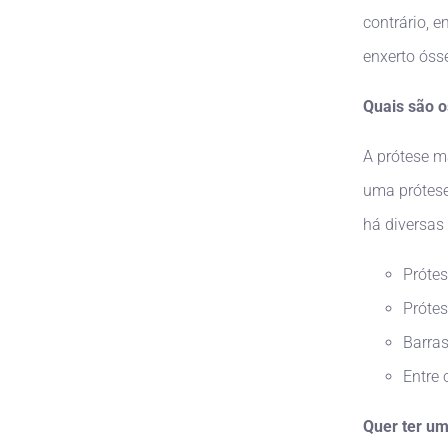
contrário, e
enxerto óss
Quais são o
A prótese m
uma prótese
há diversas
Prótes
Prótes
Barras
Entre 
Quer ter um