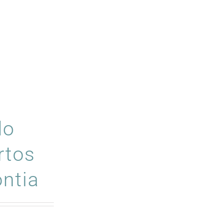
do
rtos
ntia