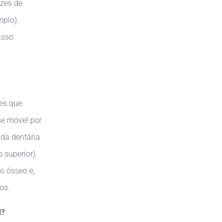
azes de
mplo).
asso
tes que
se móvel por
ada dentária
o superior).
o ósseo e,
os.
l?