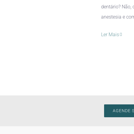
dentário? Não, 
anestesia e com 
Ler Mais
AGENDE 