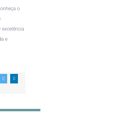
conheça o
e
r excelência
da e