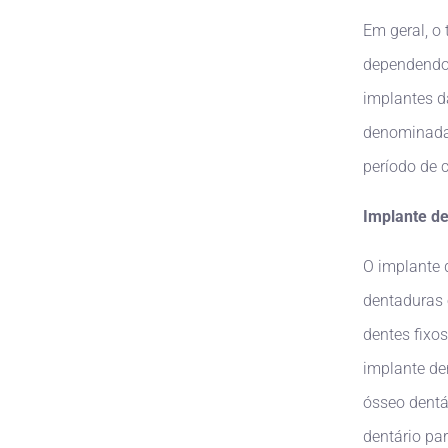
Em geral, o
dependendo 
implantes d
denominada 
período de c
Implante de
O implante 
dentaduras 
dentes fixo
implante de
ósseo dentár
dentário pa