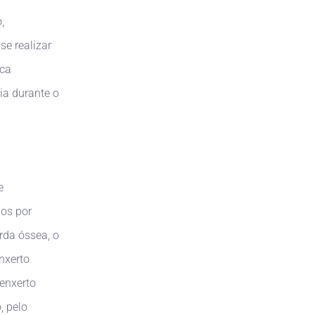
,
se realizar
ica
ia durante o
e
dos por
rda óssea, o
nxerto
 enxerto
, pelo