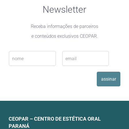
Newsletter
Receba informações de parceiros
e conteúdos exclusivos CEOPAR.
N
E
o
-
m
m
e
a
*
i
assinar
l
*
CEOPAR – CENTRO DE ESTÉTICA ORAL
PARANÁ