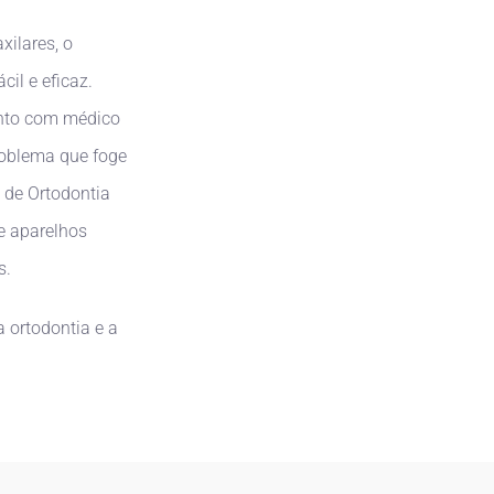
ilares, o
il e eficaz.
nto com médico
problema que foge
 de Ortodontia
e aparelhos
s.
 ortodontia e a