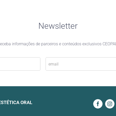
Newsletter
eceba informações de parceiros e conteúdos exclusivos CEOPA
E
-
m
a
i
l
*
ESTÉTICA ORAL