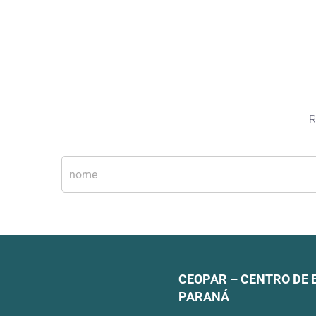
R
N
o
m
e
*
CEOPAR – CENTRO DE 
PARANÁ