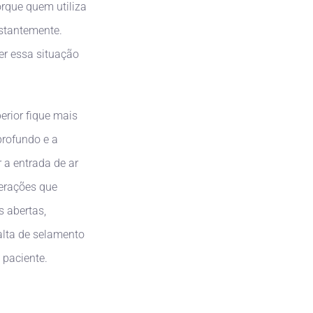
orque quem utiliza
stantemente.
ter essa situação
erior fique mais
profundo e a
 a entrada de ar
terações que
 abertas,
alta de selamento
o paciente.