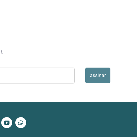
R.
assinar