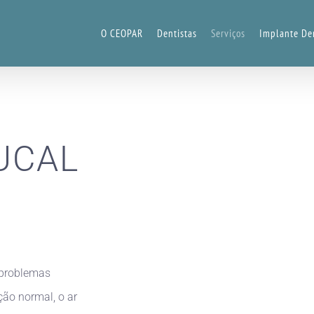
O CEOPAR
Dentistas
Serviços
Implante De
UCAL
 problemas
ção normal, o ar