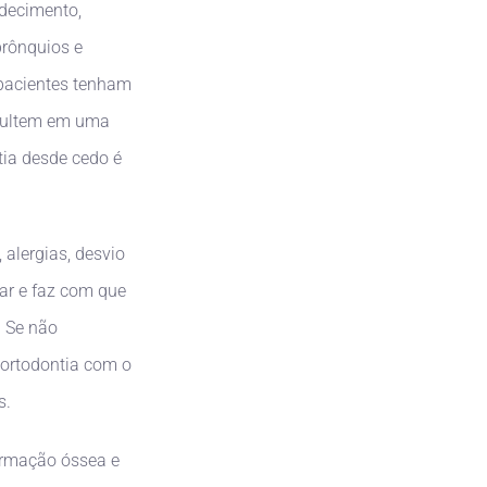
edecimento,
brônquios e
pacientes tenham
esultem em uma
tia desde cedo é
alergias, desvio
ar e faz com que
. Se não
 ortodontia com o
s.
ormação óssea e