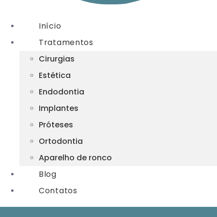
Início
Tratamentos
Cirurgias
Estética
Endodontia
Implantes
Próteses
Ortodontia
Aparelho de ronco
Blog
Contatos